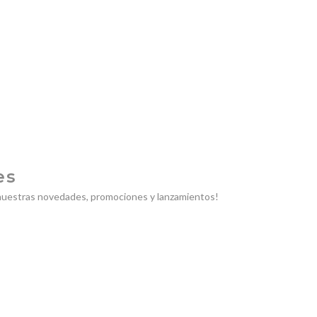
â
es
 nuestras novedades, promociones y lanzamientos!