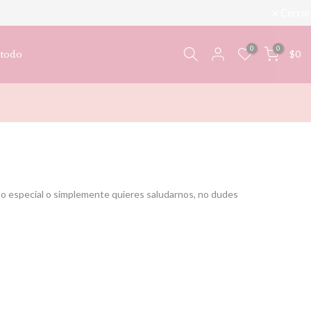
Cerrar
0
0
$0
 todo
do especial o simplemente quieres saludarnos, no dudes