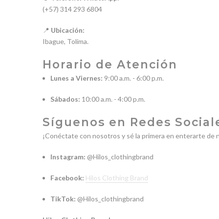
(+57) 314 293 6804
📍
Ubicación:
Ibague, Tolima.
Horario de Atención
Lunes a Viernes:
9:00 a.m. - 6:00 p.m.
Sábados:
10:00 a.m. - 4:00 p.m.
Síguenos en Redes Social
¡Conéctate con nosotros y sé la primera en enterarte de
Instagram:
@Hilos_clothingbrand
Facebook:
Hilos Clothing Brand
TikTok:
@Hilos_clothingbrand