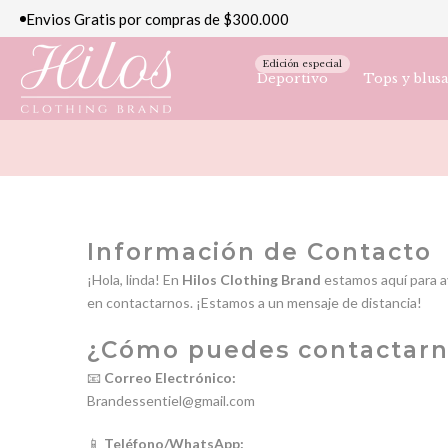
Envios Gratis por compras de $300.000
saltar
al
contenido
Edición especial
Deportivo
Tops y blusa
Información de Contacto
¡Hola, linda! En
Hilos Clothing Brand
estamos aquí para a
en contactarnos. ¡Estamos a un mensaje de distancia!
¿Cómo puedes contactarn
📧
Correo Electrónico:
Brandessentiel@gmail.com
📱
Teléfono/WhatsApp: